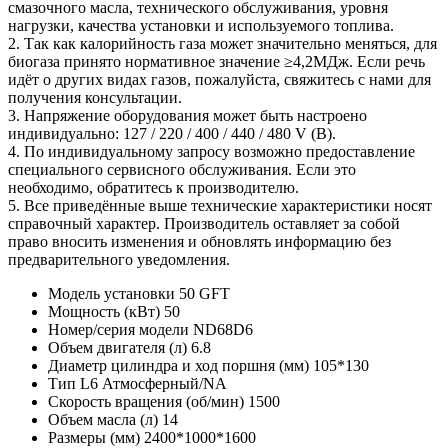
смазочного масла, технического обслуживания, уровня
нагрузки, качества установки и используемого топлива.
2. Так как калорийность газа может значительно меняться, для
биогаза принято нормативное значение ≥4,2МДж. Если речь
идёт о других видах газов, пожалуйста, свяжитесь с нами для
получения консультации.
3. Напряжение оборудования может быть настроено
индивидуально: 127 / 220 / 400 / 440 / 480 V (В).
4. По индивидуальному запросу возможно предоставление
специального сервисного обслуживания. Если это
необходимо, обратитесь к производителю.
5. Все приведённые выше технические характеристики носят
справочный характер. Производитель оставляет за собой
право вносить изменения и обновлять информацию без
предварительного уведомления.
Модель установки
50 GFT
Мощность (кВт)
50
Номер/серия модели
ND68D6
Объем двигателя (л)
6.8
Диаметр цилиндра и ход поршня (мм)
105*130
Тип
L6 Атмосферный/NA
Скорость вращения (об/мин)
1500
Объем масла (л)
14
Размеры (мм)
2400*1000*1600